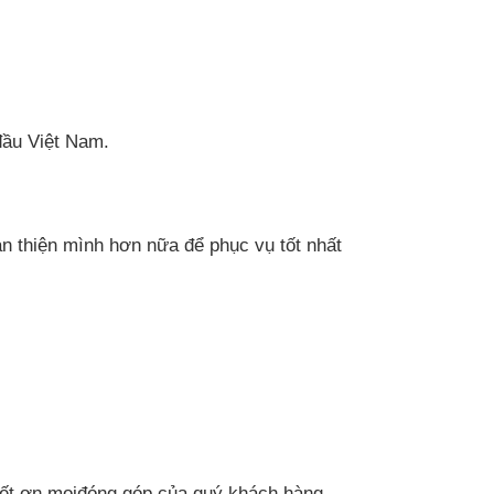
đầu Việt Nam.
àn thiện mình hơn nữa để phục vụ tốt nhất
iết ơn mọiđóng góp của quý khách hàng.