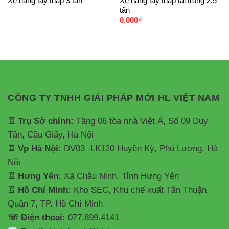
Xe nâng tay thấp tải trọng 2.5
Xe nâng tay thấp 3 tấn
tấn
0.000
₫
CÔNG TY TNHH GIẢI PHÁP MỚI HL VIỆT NAM
♖ Trụ Sở chính:
Tầng 06 tòa nhà Việt Á, Số 09 Duy
Tân, Cầu Giấy, Hà Nội
♖ Vp Hà Nội:
DV03 -LK120 Huyền Kỳ, Phú Lương, Hà
Nội
♖ Hưng Yên:
Xã Châu Ninh, Tỉnh Hưng Yên
♖ Hồ Chí Minh:
Kho SEC, Khu chế xuất Tân Thuận,
Quận 7, TP. Hồ Chí Minh
☏ Điện thoại:
077.899.4141