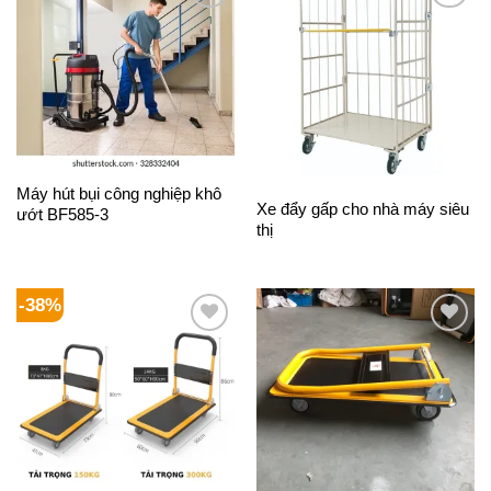
Add to
Add to
Wishlist
Wishlist
Máy hút bụi công nghiệp khô
Xe đẩy gấp cho nhà máy siêu
ướt BF585-3
thị
-38%
Add to
Add to
Wishlist
Wishlist