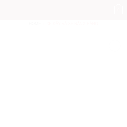
Skip
0
to
content
HOME
/
XE ĐẨY VÀ XE NÂNG HÀNG
Add to
Wishlist