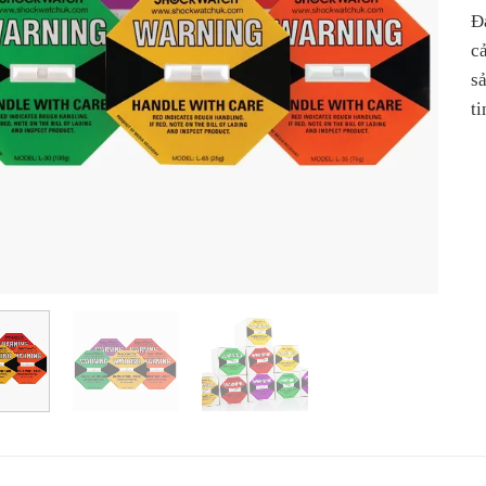
Đ
c
s
t