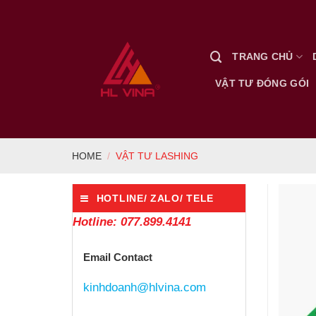
Skip
to
content
TRANG CHỦ
VẬT TƯ ĐÓNG GÓI
HOME
/
VẬT TƯ LASHING
HOTLINE/ ZALO/ TELE
Hotline: 077.899.4141
Email Contact
kinhdoanh@hlvina.com