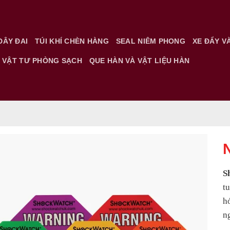
DÂY ĐAI
TÚI KHÍ CHÈN HÀNG
SEAL NIÊM PHONG
XE ĐẨY V
VẬT TƯ PHÒNG SẠCH
QUE HÀN VÀ VẬT LIỆU HÀN
Add to
S
Wishlist
t
h
n