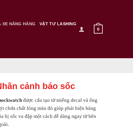
À XE NÂNG HÀNG
VẬT TƯ LASHING
0
Nhãn cảnh báo sốc
hockwatch
được cấu tạo từ miếng decal và ống
uýt chứa chất lỏng màu đỏ giúp phát hiện hàng
óa bị sốc va đập một cách dễ dàng ngay từ bên
goài.