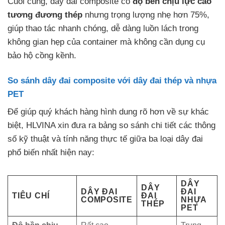
Cuối cùng, dây đai composite có
độ bền chịu lực cao
tương đương thép
nhưng trọng lượng nhẹ hơn 75%,
giúp thao tác nhanh chóng, dễ dàng luồn lách trong
không gian hẹp của container mà không cần dụng cụ
bảo hộ cồng kềnh.
So sánh dây đai composite với dây đai thép và nhựa
PET
Để giúp quý khách hàng hình dung rõ hơn về sự khác
biệt, HLVINA xin đưa ra bảng so sánh chi tiết các thông
số kỹ thuật và tính năng thực tế giữa ba loại dây đai
phổ biến nhất hiện nay:
DÂY
DÂY
DÂY ĐAI
ĐAI
TIÊU CHÍ
ĐAI
COMPOSITE
NHỰA
THÉP
PET