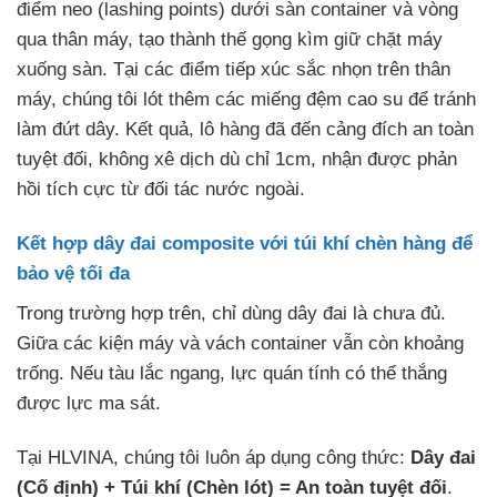
điểm neo (lashing points) dưới sàn container và vòng
qua thân máy, tạo thành thế gọng kìm giữ chặt máy
xuống sàn. Tại các điểm tiếp xúc sắc nhọn trên thân
máy, chúng tôi lót thêm các miếng đệm cao su để tránh
làm đứt dây. Kết quả, lô hàng đã đến cảng đích an toàn
tuyệt đối, không xê dịch dù chỉ 1cm, nhận được phản
hồi tích cực từ đối tác nước ngoài.
Kết hợp dây đai composite với túi khí chèn hàng để
bảo vệ tối đa
Trong trường hợp trên, chỉ dùng dây đai là chưa đủ.
Giữa các kiện máy và vách container vẫn còn khoảng
trống. Nếu tàu lắc ngang, lực quán tính có thể thắng
được lực ma sát.
Tại HLVINA, chúng tôi luôn áp dụng công thức:
Dây đai
(Cố định) + Túi khí (Chèn lót) = An toàn tuyệt đối
.