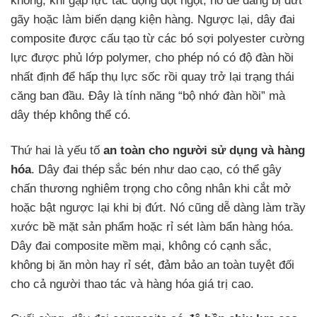
không, khi gặp lực tác động đột ngột, nó dễ dàng bị đứt
gãy hoặc làm biến dạng kiện hàng. Ngược lại, dây đai
composite được cấu tạo từ các bó sợi polyester cường
lực được phủ lớp polymer, cho phép nó có độ đàn hồi
nhất định để hấp thụ lực sốc rồi quay trở lại trạng thái
căng ban đầu. Đây là tính năng “bộ nhớ đàn hồi” mà
dây thép không thể có.
Thứ hai là yếu tố
an toàn cho người sử dụng và hàng
hóa
. Dây đai thép sắc bén như dao cạo, có thể gây
chấn thương nghiêm trọng cho công nhân khi cắt mở
hoặc bật ngược lại khi bị đứt. Nó cũng dễ dàng làm trầy
xước bề mặt sản phẩm hoặc rỉ sét làm bẩn hàng hóa.
Dây đai composite mềm mại, không có cạnh sắc,
không bị ăn mòn hay rỉ sét, đảm bảo an toàn tuyệt đối
cho cả người thao tác và hàng hóa giá trị cao.