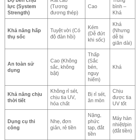
Độ bền chịu
Rất cao
Trung
lực (System
(Tương
Cao
bình –
Strength)
đương thép)
Khá
Khá
Kém
Khả năng hấp
Tuyệt vời (Có
(Nhưng
(Dễ đứt
thụ sốc
độ đàn hồi)
dễ bị
khi sốc)
giãn dài)
Thấp
Cao (Không
(Sắc
An toàn sử
sắc, không
bén,
Khá
dụng
bật)
nguy
hiểm)
Không rỉ sét,
Chịu
Khả năng chịu
Bị rỉ sét,
chịu tia UV,
được tia
thời tiết
ăn mòn
hóa chất
UV tốt
Nặng,
Máy hàn
Dụng cụ thi
Nhẹ, đơn
phức
nhiệt/pin
công
giản, rẻ tiền
tạp, đắt
(đắt tiền)
tiền