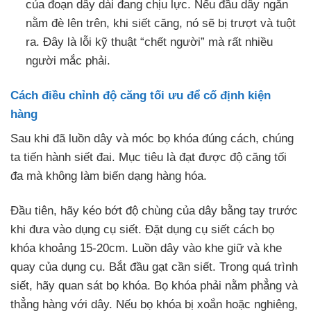
của đoạn dây dài đang chịu lực. Nếu đầu dây ngắn
nằm đè lên trên, khi siết căng, nó sẽ bị trượt và tuột
ra. Đây là lỗi kỹ thuật “chết người” mà rất nhiều
người mắc phải.
Cách điều chỉnh độ căng tối ưu để cố định kiện
hàng
Sau khi đã luồn dây và móc bọ khóa đúng cách, chúng
ta tiến hành siết đai. Mục tiêu là đạt được độ căng tối
đa mà không làm biến dạng hàng hóa.
Đầu tiên, hãy kéo bớt độ chùng của dây bằng tay trước
khi đưa vào dụng cụ siết. Đặt dụng cụ siết cách bọ
khóa khoảng 15-20cm. Luồn dây vào khe giữ và khe
quay của dụng cụ. Bắt đầu gạt cần siết. Trong quá trình
siết, hãy quan sát bọ khóa. Bọ khóa phải nằm phẳng và
thẳng hàng với dây. Nếu bọ khóa bị xoắn hoặc nghiêng,