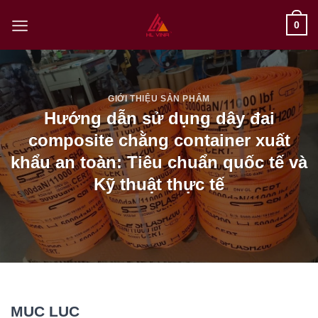
Skip
0
to
content
GIỚI THIỆU SẢN PHẨM
Hướng dẫn sử dụng dây đai
composite chằng container xuất
khẩu an toàn: Tiêu chuẩn quốc tế và
Kỹ thuật thực tế
MỤC LỤC