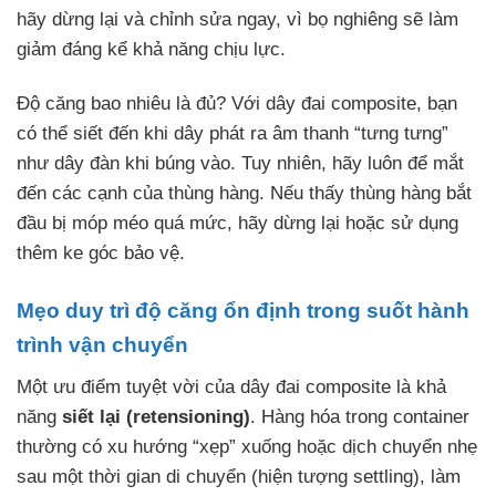
hãy dừng lại và chỉnh sửa ngay, vì bọ nghiêng sẽ làm
giảm đáng kể khả năng chịu lực.
Độ căng bao nhiêu là đủ? Với dây đai composite, bạn
có thể siết đến khi dây phát ra âm thanh “tưng tưng”
như dây đàn khi búng vào. Tuy nhiên, hãy luôn để mắt
đến các cạnh của thùng hàng. Nếu thấy thùng hàng bắt
đầu bị móp méo quá mức, hãy dừng lại hoặc sử dụng
thêm ke góc bảo vệ.
Mẹo duy trì độ căng ổn định trong suốt hành
trình vận chuyển
Một ưu điểm tuyệt vời của dây đai composite là khả
năng
siết lại (retensioning)
. Hàng hóa trong container
thường có xu hướng “xẹp” xuống hoặc dịch chuyển nhẹ
sau một thời gian di chuyển (hiện tượng settling), làm