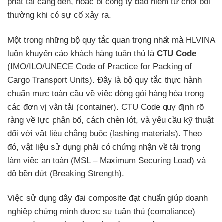
phạt tại cảng đến, hoặc bị công ty bảo hiểm từ chối bồi
thường khi có sự cố xảy ra.
Một trong những bộ quy tắc quan trọng nhất mà HLVINA
luôn khuyến cáo khách hàng tuân thủ là
CTU Code
(IMO/ILO/UNECE Code of Practice for Packing of
Cargo Transport Units). Đây là bộ quy tắc thực hành
chuẩn mực toàn cầu về việc đóng gói hàng hóa trong
các đơn vị vận tải (container). CTU Code quy định rõ
ràng về lực phân bố, cách chèn lót, và yêu cầu kỹ thuật
đối với vật liệu chằng buộc (lashing materials). Theo
đó, vật liệu sử dụng phải có chứng nhận về tải trọng
làm việc an toàn (MSL – Maximum Securing Load) và
độ bền đứt (Breaking Strength).
Việc sử dụng dây đai composite đạt chuẩn giúp doanh
nghiệp chứng minh được sự tuân thủ (compliance)