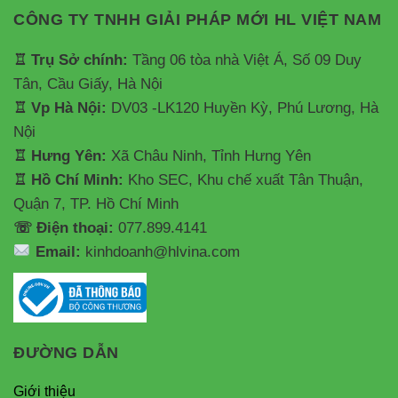
CÔNG TY TNHH GIẢI PHÁP MỚI HL VIỆT NAM
♖ Trụ Sở chính:
Tầng 06 tòa nhà Việt Á, Số 09 Duy
Tân, Cầu Giấy, Hà Nội
♖ Vp Hà Nội:
DV03 -LK120 Huyền Kỳ, Phú Lương, Hà
Nội
♖ Hưng Yên:
Xã Châu Ninh, Tỉnh Hưng Yên
♖ Hồ Chí Minh:
Kho SEC, Khu chế xuất Tân Thuận,
Quận 7, TP. Hồ Chí Minh
☏ Điện thoại:
077.899.4141
Email:
kinhdoanh@hlvina.com
ĐƯỜNG DẪN
Giới thiệu