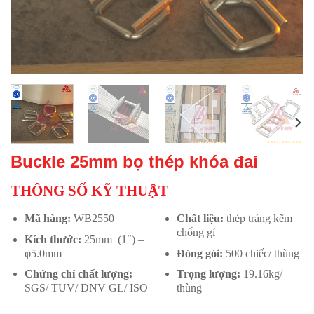
Buckle 25mm bọ thép khóa đai
THÔNG SỐ KỸ THUẬT
Mã hàng:
WB2550
Chất liệu:
thép tráng kẽm
chống gỉ
Kích thước:
25mm (1″) –
φ5.0mm
Đóng gói:
500 chiếc/ thùng
Chứng chỉ chất lượng:
Trọng lượng:
19.16kg/
SGS/ TUV/ DNV GL/ ISO
thùng