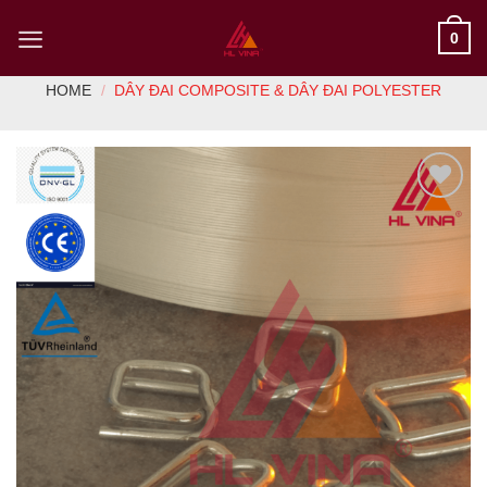
Skip
0
to
content
HOME
/
DÂY ĐAI COMPOSITE & DÂY ĐAI POLYESTER
Add to
Wishlist