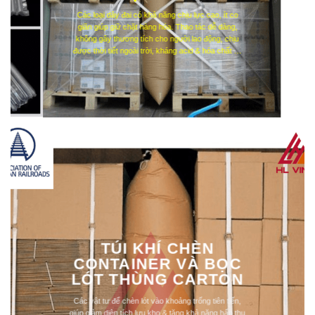
Các loại dây đai có khả năng chịu lực cao, ít co
giãn giúp giữ chặt hàng hóa. Thao tác dễ dàng,
không gây thương tích cho người lao động, chịu
được thời tiết ngoài trời, kháng acid & hóa chất …
TÚI KHÍ CHÈN
CONTAINER VÀ BỌC
LÓT THÙNG CARTON
Các vật tư để chèn lót vào khoảng trống tiên tiến,
giúp giảm diện tích lưu kho & tăng khả năng hấp thụ