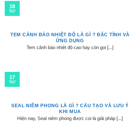
18
Th7
TEM CẢNH BÁO NHIỆT ĐỘ LÀ GÌ ? ĐẶC TÍNH VÀ
ỨNG DỤNG
Tem cảnh báo nhiệt độ cao hay còn gọi [...]
17
Th7
SEAL NIÊM PHONG LÀ GÌ ? CẤU TẠO VÀ LƯU Ý
KHI MUA
Hiện nay, Seal niêm phong được coi là giải pháp [...]