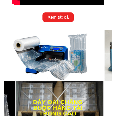
Xem tất cả
DÂY ĐAI CHẰNG
BUỘC HÀNG TẢI
TRỌNG CAO