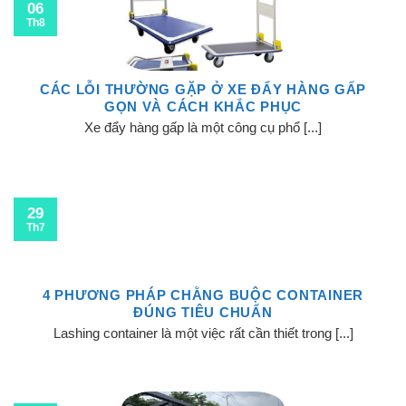
06
Th8
CÁC LỖI THƯỜNG GẶP Ở XE ĐẨY HÀNG GẤP
GỌN VÀ CÁCH KHẮC PHỤC
Xe đẩy hàng gấp là một công cụ phổ [...]
29
Th7
4 PHƯƠNG PHÁP CHẰNG BUỘC CONTAINER
ĐÚNG TIÊU CHUẨN
Lashing container là một việc rất cần thiết trong [...]