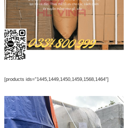
lực do va đập. Thay thế tối ưu cho các cách chèn
lót truyền thống như gỗ, xốp…
[products ids=”1445,1449,1450,1459,1568,1464″]