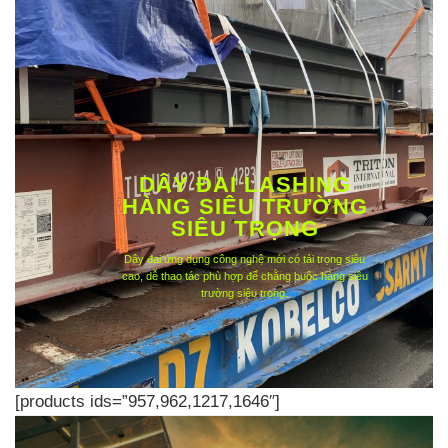
DÂY ĐAI LASHING
HÀNG SIÊU TRƯỜNG
SIÊU TRỌNG
Dây đai ứng dụng công nghệ mới có tải trọng siêu
cao, dễ thao tác phù hợp để chằng buộc hàng siêu
trường siêu trọng.
[products ids=”957,962,1217,1646″]