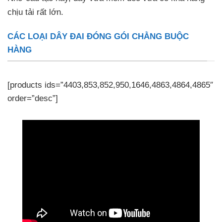
chịu tải rất lớn.
CÁC LOẠI DÂY ĐAI ĐÓNG GÓI CHẰNG BUỘC
HÀNG
[products ids=”4403,853,852,950,1646,4863,4864,4865″
order=”desc”]