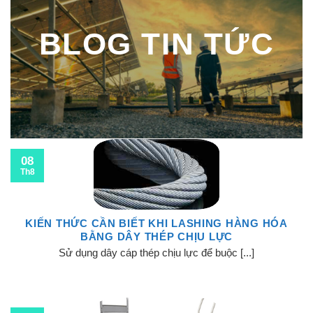
BLOG TIN TỨC
08
Th8
KIẾN THỨC CẦN BIẾT KHI LASHING HÀNG HÓA
BẰNG DÂY THÉP CHỊU LỰC
Sử dụng dây cáp thép chịu lực để buộc [...]