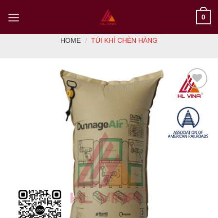
Skip
0
to
content
HOME
/
TÚI KHÍ CHÈN HÀNG
Add to
Wishlist