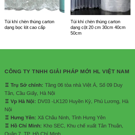
Túi khí chèn thùng carton
Túi khí chèn thùng carton
dạng bọc lót cao cấp
dạng cột 20 cm 30cm 40cm
50cm
CÔNG TY TNHH GIẢI PHÁP MỚI HL VIỆT NAM
♖ Trụ Sở chính:
Tầng 06 tòa nhà Việt Á, Số 09 Duy
Tân, Cầu Giấy, Hà Nội
♖ Vp Hà Nội:
DV03 -LK120 Huyền Kỳ, Phú Lương, Hà
Nội
♖ Hưng Yên:
Xã Châu Ninh, Tỉnh Hưng Yên
♖ Hồ Chí Minh:
Kho SEC, Khu chế xuất Tân Thuận,
Quận 7, TP. Hồ Chí Minh