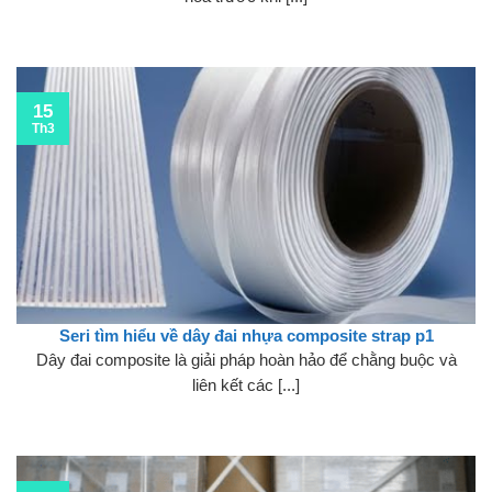
15
Th3
Seri tìm hiểu về dây đai nhựa composite strap p1
Dây đai composite là giải pháp hoàn hảo để chằng buộc và
liên kết các [...]