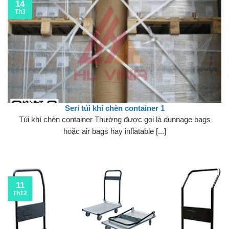
14
Th3
Seri túi khí chèn container 1
Túi khí chèn container Thường được gọi là dunnage bags
hoặc air bags hay inflatable [...]
11
Th12