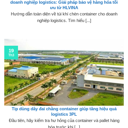
doanh nghiệp logistics: Giải pháp bảo vệ hàng hóa tối
ưu từ HLVINA
Hướng dẫn toàn diện về túi khí chèn container cho doanh
nghiệp logistics. Tìm hiểu [...]
19
Th3
Tip dùng dây đai chằng container giúp tăng hiệu quả
logistics 3PL
Đầu tiên, hãy kiểm tra hư hỏng của container và pallet hàng
hóa trước khi [...]