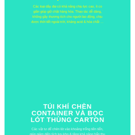
Các loại dây đai có khả năng chịu lực cao, ít co
giãn giúp giữ chặt hàng hóa. Thao tác dễ dàng,
không gây thương tích cho người lao động, chịu
được thời tiết ngoài trời, kháng acid & hóa chất …
TÚI KHÍ CHÈN
CONTAINER VÀ BỌC
LÓT THÙNG CARTON
Các vật tư để chèn lót vào khoảng trống tiên tiến,
giúp giảm diện tích lưu kho & tăng khả năng hấp thụ