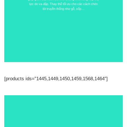
lực do va đập. Thay thế tối ưu cho các cách chèn
lót truyền thống như gỗ, xốp…
[products ids=”1445,1449,1450,1459,1568,1464″]