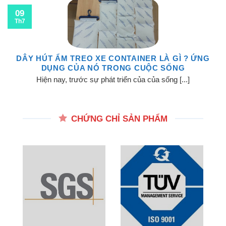
09
Th7
DÂY HÚT ẨM TREO XE CONTAINER LÀ GÌ ? ỨNG
DỤNG CỦA NÓ TRONG CUỘC SỐNG
Hiện nay, trước sự phát triển của của sống [...]
CHỨNG CHỈ SẢN PHẨM