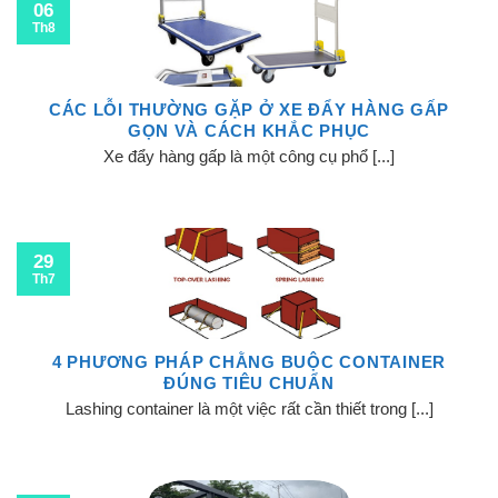
06
Th8
CÁC LỖI THƯỜNG GẶP Ở XE ĐẨY HÀNG GẤP
GỌN VÀ CÁCH KHẮC PHỤC
Xe đẩy hàng gấp là một công cụ phổ [...]
29
Th7
4 PHƯƠNG PHÁP CHẰNG BUỘC CONTAINER
ĐÚNG TIÊU CHUẨN
Lashing container là một việc rất cần thiết trong [...]