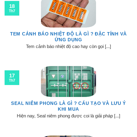
18
Th7
TEM CẢNH BÁO NHIỆT ĐỘ LÀ GÌ ? ĐẶC TÍNH VÀ
ỨNG DỤNG
Tem cảnh báo nhiệt độ cao hay còn gọi [...]
17
Th7
SEAL NIÊM PHONG LÀ GÌ ? CẤU TẠO VÀ LƯU Ý
KHI MUA
Hiện nay, Seal niêm phong được coi là giải pháp [...]