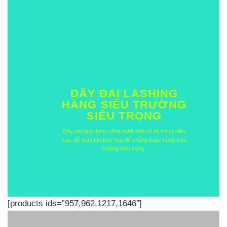
DÂY ĐAI LASHING
HÀNG SIÊU TRƯỜNG
SIÊU TRỌNG
Dây đai ứng dụng công nghệ mới có tải trọng siêu
cao, dễ thao tác phù hợp để chằng buộc hàng siêu
trường siêu trọng.
[products ids=”957,962,1217,1646″]