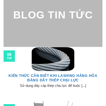
BLOG TIN TỨC
08
Th8
KIẾN THỨC CẦN BIẾT KHI LASHING HÀNG HÓA
BẰNG DÂY THÉP CHỊU LỰC
Sử dụng dây cáp thép chịu lực để buộc [...]