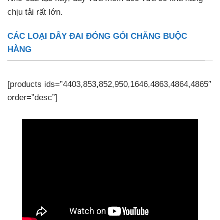
chịu tải rất lớn.
CÁC LOẠI DÂY ĐAI ĐÓNG GÓI CHẰNG BUỘC
HÀNG
[products ids=”4403,853,852,950,1646,4863,4864,4865″
order=”desc”]